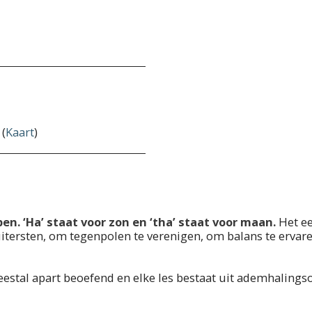
(
Kaart
)
n. ‘Ha’ staat voor zon en ‘tha’ staat voor maan.
Het ee
uitersten, om tegenpolen te verenigen, om balans te ervar
stal apart beoefend en elke les bestaat uit ademhalings