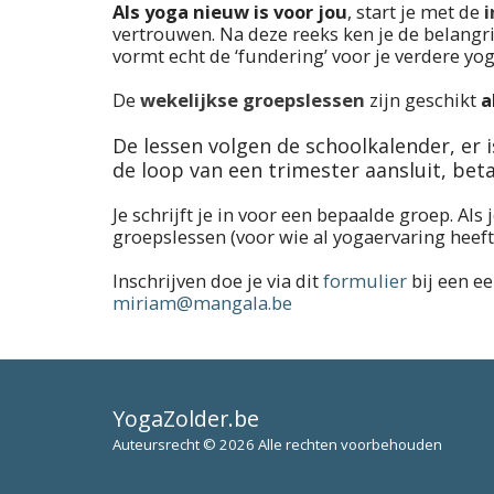
Als yoga nieuw is voor jou
, start je met de
i
vertrouwen. Na deze reeks ken je de belangr
vormt echt de ‘fundering’ voor je verdere yo
De
wekelijkse groepslessen
zijn geschikt
a
De lessen volgen de schoolkalender, er i
de loop van een trimester aansluit, beta
Je schrijft je in voor een bepaalde groep. Als
groepslessen (voor wie al yogaervaring heeft
Inschrijven doe je via dit
formulier
bij een ee
miriam@mangala.be
YogaZolder.be
Auteursrecht © 2026 Alle rechten voorbehouden