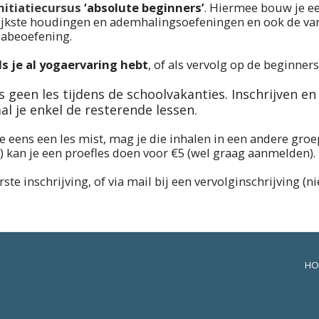
nitiatiecursus
‘absolute beginners’
. Hiermee bouw je ee
ijkste houdingen en ademhalingsoefeningen en ook de varia
gabeoefening.
ls je al yogaervaring hebt
, of als vervolg op de beginner
s geen les tijdens de schoolvakanties. Inschrijven en
al je enkel de resterende lessen.
 je eens een les mist, mag je die inhalen in een andere groep
) kan je een proefles doen voor €5 (wel graag aanmelden).
rste inschrijving, of via mail bij een vervolginschrijving (n
HO